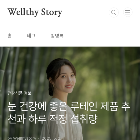
본문 바로가기
Wellthy Story
홈
태그
방명록
건강식품 정보
눈 건강에 좋은 루테인 제품 추
천과 하루 적정 섭취량
by Wellthystory
2025. 5. 2.