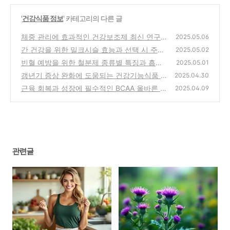
'
건강식품 정보
' 카테고리의 다른 글
체중 관리에 효과적인 건강보조제 최신 연구
2025.05.06
분석
간 건강을 위한 밀크시슬 효능과 선택 시 주의
(0)
2025.05.02
점
빈혈 예방을 위한 철분제 종류별 특징과 흡수
(0)
2025.05.01
율 비교
갱년기 증상 완화에 도움되는 건강기능식품 가
(0)
2025.04.30
이드
근육 회복과 성장에 필수적인 BCAA 올바른 선
(0)
2025.04.09
택법
(0)
관련글