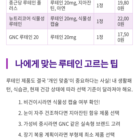
종근당 루테인 플
루테인 20mg, 지아잔
19,80
1정
러스
틴, 아연
0원
뉴트리코어 식물성
루테인 20mg, 식물성
22,00
1정
루테인
캡슐
0원
17,50
GNC 루테인 20
루테인 20mg
1정
0원
나에게 맞는 루테인 고르는 팁
루테인 제품도 결국 '개인 맞춤'이 중요하다는 사실! 내 생활패
턴, 식습관, 현재 건강 상태에 따라 선택 기준이 달라져야 해요.
비건이시라면 식물성 캡슐 여부 확인!
눈이 자주 건조하다면 지아잔틴 함유 제품 선택
가성비 중시라면 GNC 같은 실속형 브랜드 고려
장기 복용 계획이라면 부형제 최소 제품 선택