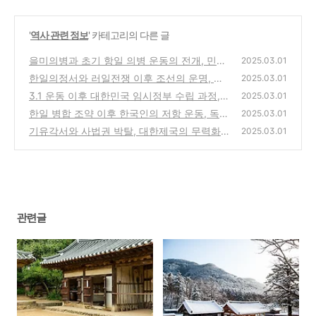
'
역사 관련 정보
' 카테고리의 다른 글
을미의병과 초기 항일 의병 운동의 전개, 민중
2025.03.01
의 저항이 시작되다
한일의정서와 러일전쟁 이후 조선의 운명, 식
(0)
2025.03.01
민지로 향하는 길
3.1 운동 이후 대한민국 임시정부 수립 과정,
(0)
2025.03.01
독립의 희망을 향한 발걸음
한일 병합 조약 이후 한국인의 저항 운동, 독립
(0)
2025.03.01
을 향한 끊임없는 투쟁
기유각서와 사법권 박탈, 대한제국의 무력화
(0)
2025.03.01
과정
(0)
관련글