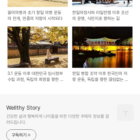
을미의병과 초기 항일 의병 운동
한일의정서와 러일전쟁 이후 조선
의 전개, 민중의 저항이 시작되다
의 운명, 식민지로 향하는 길
3.1 운동 이후 대한민국 임시정부
한일 병합 조약 이후 한국인의 저
수립 과정, 독립의 희망을 향한 발
항 운동, 독립을 향한 끊임없는 투
걸음
쟁
Wellthy Story
건강한 삶과 행복하게 나이듦을 위한 다양한 주제의 정보를 알
려드립니다.
구독하기