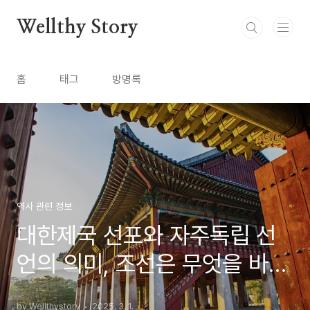
본문 바로가기
Wellthy Story
홈
태그
방명록
역사 관련 정보
대한제국 선포와 자주독립 선
언의 의미, 조선은 무엇을 바랐
을까?
by Wellthystory
2025. 3. 1.