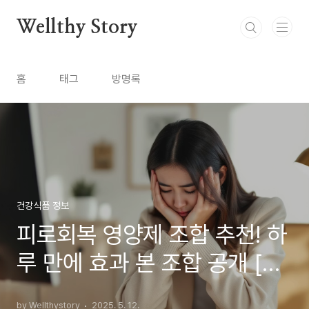
본문 바로가기
Wellthy Story
홈
태그
방명록
건강식품 정보
피로회복 영양제 조합 추천! 하
루 만에 효과 본 조합 공개 [실
제 후기]
by Wellthystory
2025. 5. 12.