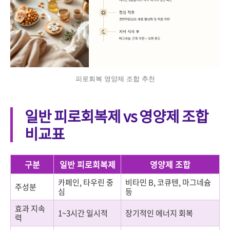
피로회복 영양제 조합 추천
일반 피로회복제 vs 영양제 조합
비교표
구분
일반 피로회복제
영양제 조합
카페인, 타우린 중
비타민 B, 코큐텐, 마그네슘
주성분
심
등
효과 지속
1~3시간 일시적
장기적인 에너지 회복
력