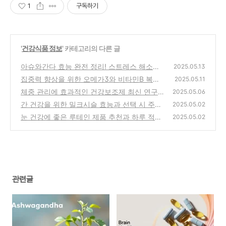
1
구독하기
'
건강식품 정보
' 카테고리의 다른 글
아슈와간다 효능 완전 정리! 스트레스 해소부
2025.05.13
터 수면, 집중력까지 [복용법 포함]
집중력 향상을 위한 오메가3와 비타민B 복합
(0)
2025.05.11
섭취 가이드
체중 관리에 효과적인 건강보조제 최신 연구
(0)
2025.05.06
분석
간 건강을 위한 밀크시슬 효능과 선택 시 주의
(0)
2025.05.02
점
눈 건강에 좋은 루테인 제품 추천과 하루 적정
(0)
2025.05.02
섭취량
(0)
관련글